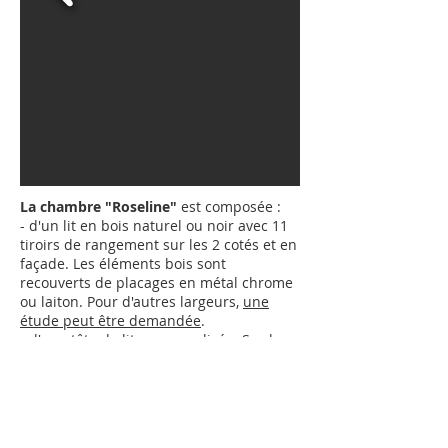
La chambre "Roseline"
est composée :
- d'un lit en bois naturel ou noir avec 11
tiroirs de rangement sur les 2 cotés et en
façade. Les éléments bois sont
recouverts de placages en métal chrome
ou laiton.
Pour d'autres largeurs,
une
étude peut être demandée
.
- d'une tête de lit personnalisée. Sur le
visuel ci-dessus, c'est le tableau
"Roseline" mais vous pouvez choisir un
autre visuel parmi les "
Tableaux
" que
Jean Hubert Niffac propose.
- d'un sommier à lattes de bois.
Pour