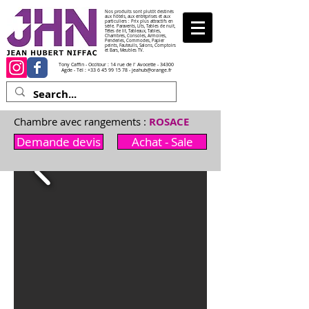
Nos produits sont plutôt destinés
aux hôtels, aux entreprises et aux
particuliers : Prix plus attractifs en
série. Paravents, Lits, Tables de nuit,
Têtes de lit, Tableaux, Tables,
Chambres, Consoles, Armoires,
Penderies, Commodes, Papier
peints, Fauteuils, Salons, Comptoirs
et Bars, Meubles TV.
Tony Caffin - Occitour : 14 rue de l' Avocette - 34300
Agde - Tél :
+33 6 45 99 15 78
-
jeahub@orange.fr
Chambre avec rangements :
ROSACE
Demande devis
Achat - Sale