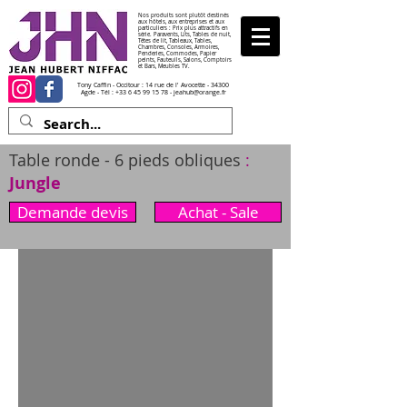
Nos produits sont plutôt destinés
aux hôtels, aux entreprises et aux
particuliers : Prix plus attractifs en
série. Paravents, Lits, Tables de nuit,
Têtes de lit, Tableaux, Tables,
Chambres, Consoles, Armoires,
Penderies, Commodes, Papier
peints, Fauteuils, Salons, Comptoirs
et Bars, Meubles TV.
Tony Caffin - Occitour : 14 rue de l' Avocette - 34300
Agde - Tél :
+33 6 45 99 15 78
-
jeahub@orange.fr
Table ronde - 6 pieds obliques
:
Jungle
Demande devis
Achat - Sale