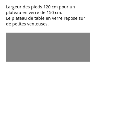
Largeur des pieds 120 cm pour un
plateau en verre de 150 cm.
Le plateau de table en verre repose sur
de petites ventouses.
Les pieds de la table sont découpés au
laser ou à l'eau dans le bois, le pvc ou le
métal à partir de fichiers 3D.
Voir la fiche
du produit.
On utilise le laser pour la découpe des
motifs dans les différents matériaux.