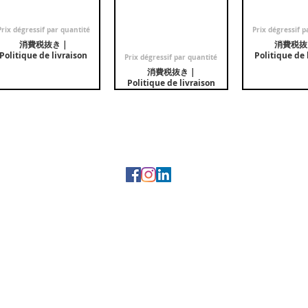
pieds Papillon
rectangulaire - 2 x 6
pieds Pa
pieds obliques
セール価格
セール価
€5,000.00
より
€4,500.0
Papillon
Prix dégressif par quantité
Prix dégressif p
消費税抜き
|
消費税抜
セール価格
€5,000.00
より
Politique de livraison
Politique de 
Prix dégressif par quantité
消費税抜き
|
Politique de livraison
Marque représentée :
JHN - Jean Hubert Niffac
© 2019 by Tony Caffin