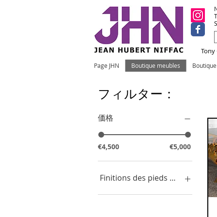
N
T
S
Tony C
Page JHN
Boutique meubles
Boutiqu
L
フィルター：
Le
l'
価格
€4,500
€5,000
Finitions des pieds de table :
Bois naturel et métal
chrome