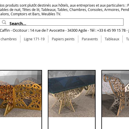
os produits sont plutôt destinés aux hôtels, aux entreprises et aux particuliers : Pr
ables de nuit, Têtes de lit, Tableaux, Tables, Chambres, Consoles, Armoires, Pen
alons, Comptoirs et Bars, Meubles TV.
affin - Occitour : 14 rue de l' Avocette - 34300 Agde - Tél : +33 6 45 99 15 78 -
e chambres
Ligne 171-19
Papiers peints
Paravents
Tableaux
T
es grandes tables 5 à 6 pieds
s prix des pieds de table ronde sont indiqués ici à titre indicatif et peuvent changer suivant
évolution du prix des matières premières . Un devis vous sera proposé avant toute vente.
Grande table 8
クイックビュー
Grande table
クイックビュー
Grande t
クイック