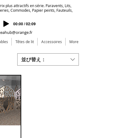
ix plus attractifs en série. Paravents, Lits,
deries, Commodes, Papier peints, Fauteuils,
00:00 / 02:09
jeahub@orange.fr
ables
Têtes de lit
Accessoires
More
並び替え：
able 5
ビュー