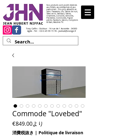
Nos produits sont plutôt destinés
aux hôtels, aux entreprises et aux
particuliers : Prix plus attractifs en
série. Paravents, Lits, Tables de nuit,
Têtes de lit, Tableaux, Tables,
Chambres, Consoles, Armoires,
Penderies, Commodes, Papier
peints, Fauteuils, Salons, Comptoirs
et Bars, Meubles TV.
Tony Caffin - Occitour : 14 rue de l' Avocette - 34300
Agde - Tél :
+33 6 45 99 15 78
-
jeahub@orange.fr
Commode "Lovebed"
セール価格
€849.00
より
消費税抜き
|
Politique de livraison