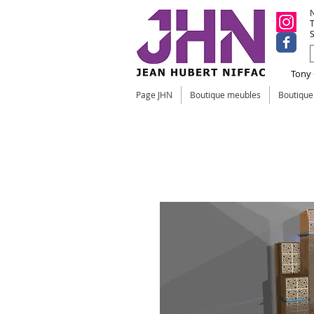
N
T
S
Tony C
Page JHN
Boutique meubles
Boutiqu