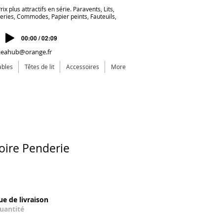
ix plus attractifs en série. Paravents, Lits,
deries, Commodes, Papier peints, Fauteuils,
00:00 / 02:09
jeahub@orange.fr
ables
Têtes de lit
Accessoires
More
ire Penderie
ール価格
ue de livraison
quantité