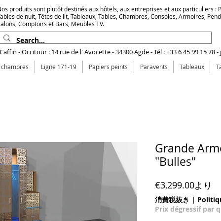
os produits sont plutôt destinés aux hôtels, aux entreprises et aux particuliers : Pr
ables de nuit, Têtes de lit, Tableaux, Tables, Chambres, Consoles, Armoires, Pen
alons, Comptoirs et Bars, Meubles TV.
affin - Occitour : 14 rue de l' Avocette - 34300 Agde - Tél : +33 6 45 99 15 78 -
e chambres
Ligne 171-19
Papiers peints
Paravents
Tableaux
T
Grande Armo
"Bulles"
セ
€3,299.00
より
消費税抜き
|
Politiq
Prix dégressif par 