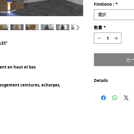
Finitions :
*
選択
数量
*
LES"
カ
ent en haut et bas
Details
 rangement ceintures, echarpes,
Composants :
- Bois au centre du
- Pvc en placage (côt
- Métal en placage (
Découpe laser pour l
Certificat d'authenti