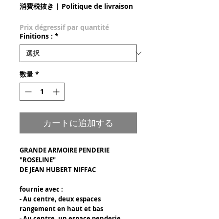
消費税抜き
|
Politique de livraison
Prix dégressif par quantité
Finitions :
*
数量
*
カートに追加する
GRANDE ARMOIRE PENDERIE
"ROSELINE"
DE JEAN HUBERT NIFFAC
fournie avec :
- Au centre, deux espaces
rangement en haut et bas
- Au centre, un espace penderie