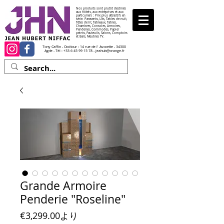
Nos produits sont plutôt destinés
aux hôtels, aux entreprises et aux
particuliers : Prix plus attractifs en
série. Paravents, Lits, Tables de nuit,
Têtes de lit, Tableaux, Tables,
Chambres, Consoles, Armoires,
Penderies, Commodes, Papier
peints, Fauteuils, Salons, Comptoirs
et Bars, Meubles TV.
Tony Caffin - Occitour : 14 rue de l' Avocette - 34300
Agde - Tél :
+33 6 45 99 15 78
-
jeahub@orange.fr
Grande Armoire
Penderie "Roseline"
セール価格
€3,299.00
より