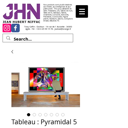
Nos produits sont plutôt destinés
aux hôtels, aux entreprises et aux
particuliers : Prix plus attractifs en
série. Paravents, Lits, Tables de nuit,
Têtes de lit, Tableaux, Tables,
Chambres, Consoles, Armoires,
Penderies, Commodes, Papier
peints, Fauteuils, Salons, Comptoirs
et Bars, Meubles TV.
Tony Caffin - Occitour : 14 rue de l' Avocette - 34300
Agde - Tél :
+33 6 45 99 15 78
-
jeahub@orange.fr
Tableau : Pyramidal 5