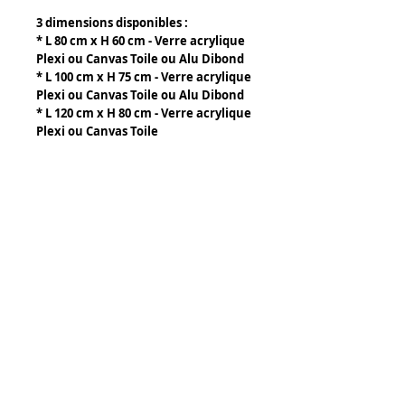
3 dimensions disponibles :
* L 80 cm x H 60 cm - Verre acrylique
Plexi ou Canvas Toile ou Alu Dibond
* L 100 cm x H 75 cm - Verre acrylique
Plexi ou Canvas Toile ou Alu Dibond
* L 120 cm x H 80 cm - Verre acrylique
Plexi ou Canvas Toile
Details
Composants par tableau :
- Verre acrylique plexiglass :
épaisseur 3 à 5 mm suivant la taille
du tableau. Accrochage mural par 2
baguettes aluminium fournies avec
Tony Caffin Occitour
le tableau.
14 rue de l' Avocette
- Canvas ou toile d'artiste. Prévoir
34300 Agde
montage sur chassis bois.
FRANCE
Accrochage mural par piton.
www.jean-hubert-niffac.com
- Alu Dibond : blanc, épaisseur 3 mm,
HD Haute Résolution, Plastification